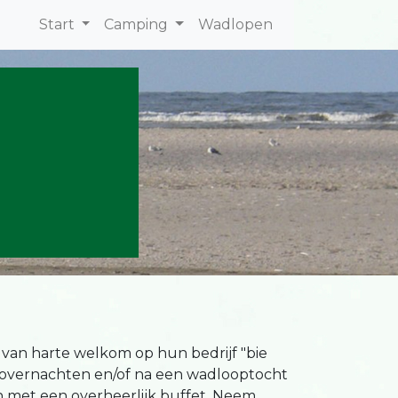
Start
Camping
Wadlopen
 van harte welkom op hun bedrijf "bie
t u overnachten en/of na een wadlooptocht
n met een overheerlijk buffet. Neem