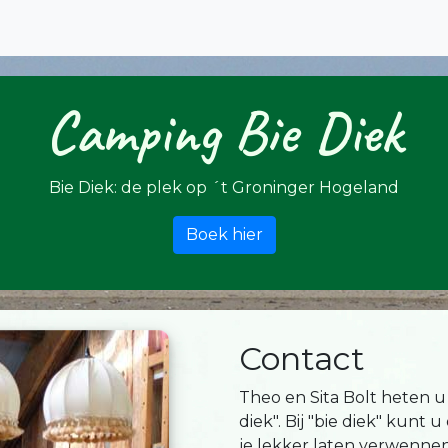
Camping Bie Diek
Bie Diek: de plek op ´t Groninger Hogeland
Boek hier
Contact
Theo en Sita Bolt heten u
diek". Bij "bie diek" kun
je lekker laten verwenne